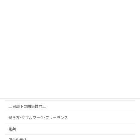
した生成AI活用法
2024-04-26
1日48分で人生を変える！サラリーマンと起業家は
同じこと
2024-03-22
カテゴリー
エンプロイアビリティ
エンプロランド
上司部下の関係性向上
働き方/ダブルワーク/フリーランス
副業