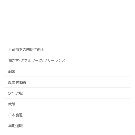
カテゴリー
エンプロイアビリティ
エンプロランド
上司部下の関係性向上
働き方/ダブルワーク/フリーランス
副業
厚生労働省
定年退職
就職
日本衰退
早期退職